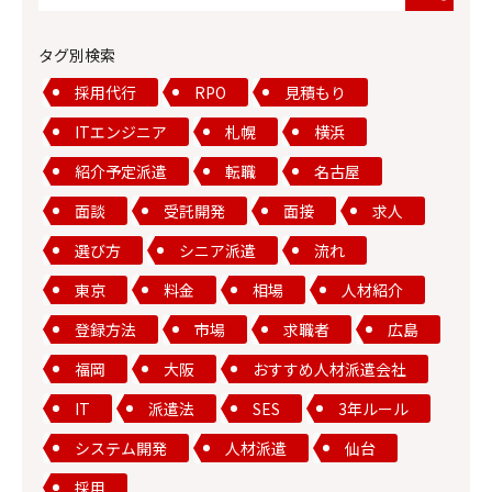
タグ別検索
採用代行
RPO
見積もり
ITエンジニア
札幌
横浜
紹介予定派遣
転職
名古屋
面談
受託開発
面接
求人
選び方
シニア派遣
流れ
東京
料金
相場
人材紹介
登録方法
市場
求職者
広島
福岡
大阪
おすすめ人材派遣会社
IT
派遣法
SES
3年ルール
システム開発
人材派遣
仙台
採用