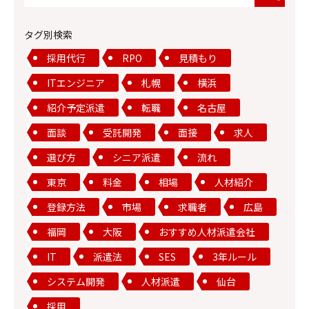
タグ別検索
採用代行
RPO
見積もり
ITエンジニア
札幌
横浜
紹介予定派遣
転職
名古屋
面談
受託開発
面接
求人
選び方
シニア派遣
流れ
東京
料金
相場
人材紹介
登録方法
市場
求職者
広島
福岡
大阪
おすすめ人材派遣会社
IT
派遣法
SES
3年ルール
システム開発
人材派遣
仙台
採用