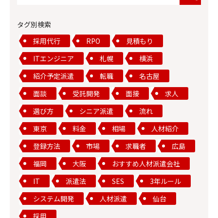
タグ別検索
採用代行
RPO
見積もり
ITエンジニア
札幌
横浜
紹介予定派遣
転職
名古屋
面談
受託開発
面接
求人
選び方
シニア派遣
流れ
東京
料金
相場
人材紹介
登録方法
市場
求職者
広島
福岡
大阪
おすすめ人材派遣会社
IT
派遣法
SES
3年ルール
システム開発
人材派遣
仙台
採用