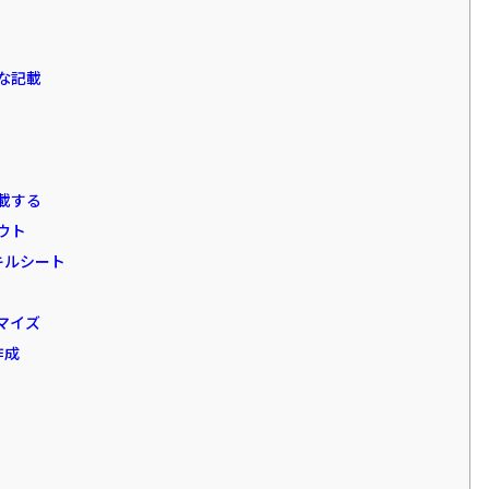
な記載
載する
ウト
キルシート
マイズ
作成