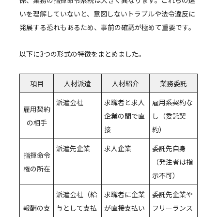
係、業務の指揮命令系統は大きく異なります。これらの違
いを理解していないと、意図しないトラブルや法令違反に
発展する恐れもあるため、事前の確認が極めて重要です。
以下に3つの形式の特徴をまとめました。
項目
人材派遣
人材紹介
業務委託
派遣会社
求職者と求人
雇用系契約な
雇用契約
企業の間で直
し（委託契
の相手
接
約）
派遣先企業
求人企業
委託先自身
指揮命令
（発注者は指
権の所在
示不可）
派遣会社（給
求職者に企業
委託先企業や
報酬の支
与として支払
が直接支払い
フリーランス