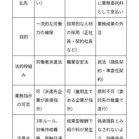
払先
い）
に業務委託料
として支払い
一次的な労働
恒常的な人材
業務成果の外
力の確保
の採用（正社
注
目的
員・契約社員
など）
労働者派遣法
職業安定法
民法（請負契
法的枠組
約・準委任契
み
約）
可（派遣先企
可（雇用主で
原則不可（委
業務指示
業が直接指
ある企業が指
託先の裁量で
の可否
示）
示）
遂行）
3年ルール、
成果型報酬で
偽装請負とみ
台帳作成義
紹介料が発生
なされないよ
注意点
務、抵触日通
う、指揮命令