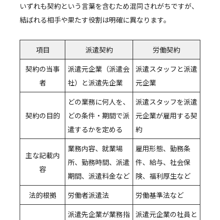
いずれも契約という言葉を含むため混同されがちですが、
結ばれる相手や果たす役割は明確に異なります。
項目
派遣契約
労働契約
契約の当事
派遣元企業（派遣会
派遣スタッフと派遣
者
社）と派遣先企業
元企業
どの業務に何人を、
派遣スタッフを派遣
契約の目的
どの条件・期間で派
元企業が雇用する契
遣するかを定める
約
業務内容、就業場
雇用形態、勤務条
主な記載内
所、勤務時間、派遣
件、給与、社会保
容
期間、派遣料金など
険、福利厚生など
法的根拠
労働者派遣法
労働基準法など
派遣先企業が業務指
派遣元企業の社員と